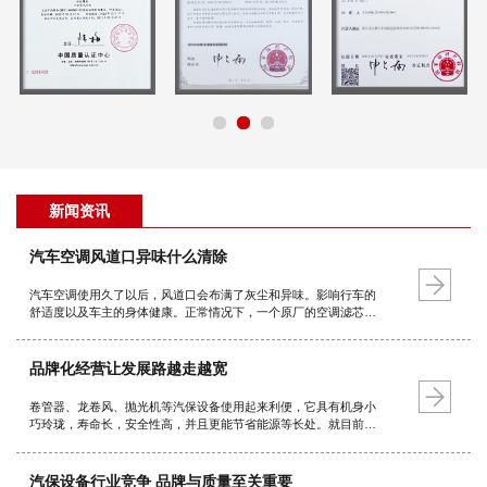
新闻资讯
汽车空调风道口异味什么清除
汽车空调使用久了以后，风道口会布满了灰尘和异味。影响行车的
舒适度以及车主的身体健康。正常情况下，一个原厂的空调滤芯使
用寿命是三万公里或一年，如果经常行驶在土路或空气质量较差的
路面就要适当缩短更换周期。晒太阳 对于并不严重的车内异味，我
们可以找个晴…
品牌化经营让发展路越走越宽
卷管器、龙卷风、抛光机等汽保设备使用起来利便，它具有机身小
巧玲珑，寿命长，安全性高，并且更能节省能源等长处。就目前的
总体情况而言，它的品种规格也较为齐全，广泛用于不利便使用的
地方，如汽车美容，维修厂等等。由此可见，跟着技术的不断进步
和成熟，汽保设备的发…
汽保设备行业竞争 品牌与质量至关重要