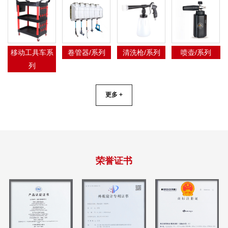
移动工具车系
卷管器/系列
清洗枪/系列
喷壶/系列
列
更多 +
荣誉证书