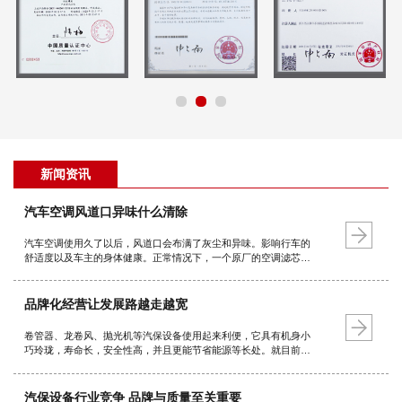
新闻资讯
汽车空调风道口异味什么清除
汽车空调使用久了以后，风道口会布满了灰尘和异味。影响行车的
舒适度以及车主的身体健康。正常情况下，一个原厂的空调滤芯使
用寿命是三万公里或一年，如果经常行驶在土路或空气质量较差的
路面就要适当缩短更换周期。晒太阳 对于并不严重的车内异味，我
们可以找个晴…
品牌化经营让发展路越走越宽
卷管器、龙卷风、抛光机等汽保设备使用起来利便，它具有机身小
巧玲珑，寿命长，安全性高，并且更能节省能源等长处。就目前的
总体情况而言，它的品种规格也较为齐全，广泛用于不利便使用的
地方，如汽车美容，维修厂等等。由此可见，跟着技术的不断进步
和成熟，汽保设备的发…
汽保设备行业竞争 品牌与质量至关重要