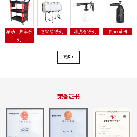
移动工具车系
卷管器/系列
清洗枪/系列
喷壶/系列
列
更多 +
荣誉证书