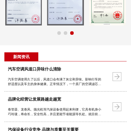
新闻资讯
汽车空调风道口异味什么清除
汽车空调使用久了以后，风道口会布满了灰尘和异味。影响行车的
舒适度以及车主的身体健康。正常情况下，一个原厂的空调滤芯使
用寿命是三万公里或一年，如果经常行驶在土路或空气质量较差的
路面就要适当缩短更换周期。晒太阳 对于并不严重的车内异味，我
们可以找个晴…
品牌化经营让发展路越走越宽
卷管器、龙卷风、抛光机等汽保设备使用起来利便，它具有机身小
巧玲珑，寿命长，安全性高，并且更能节省能源等长处。就目前的
总体情况而言，它的品种规格也较为齐全，广泛用于不利便使用的
地方，如汽车美容，维修厂等等。由此可见，跟着技术的不断进步
和成熟，汽保设备的发…
汽保设备行业竞争 品牌与质量至关重要