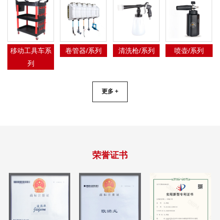
移动工具车系
卷管器/系列
清洗枪/系列
喷壶/系列
列
更多 +
荣誉证书