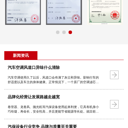
新闻资讯
汽车空调风道口异味什么清除
汽车空调使用久了以后，风道口会布满了灰尘和异味。影响行车的
舒适度以及车主的身体健康。正常情况下，一个原厂的空调滤芯使
用寿命是三万公里或一年，如果经常行驶在土路或空气质量较差的
路面就要适当缩短更换周期。晒太阳 对于并不严重的车内异味，我
们可以找个晴…
品牌化经营让发展路越走越宽
卷管器、龙卷风、抛光机等汽保设备使用起来利便，它具有机身小
巧玲珑，寿命长，安全性高，并且更能节省能源等长处。就目前的
总体情况而言，它的品种规格也较为齐全，广泛用于不利便使用的
地方，如汽车美容，维修厂等等。由此可见，跟着技术的不断进步
和成熟，汽保设备的发…
汽保设备行业竞争 品牌与质量至关重要