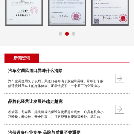
新闻资讯
汽车空调风道口异味什么清除
汽车空调使用久了以后，风道口会布满了灰尘和异味。影响行车的
舒适度以及车主的身体健康。正常情况下，一个原厂的空调滤芯使
用寿命是三万公里或一年，如果经常行驶在土路或空气质量较差的
路面就要适当缩短更换周期。晒太阳 对于并不严重的车内异味，我
们可以找个晴…
品牌化经营让发展路越走越宽
卷管器、龙卷风、抛光机等汽保设备使用起来利便，它具有机身小
巧玲珑，寿命长，安全性高，并且更能节省能源等长处。就目前的
总体情况而言，它的品种规格也较为齐全，广泛用于不利便使用的
地方，如汽车美容，维修厂等等。由此可见，跟着技术的不断进步
和成熟，汽保设备的发…
汽保设备行业竞争 品牌与质量至关重要