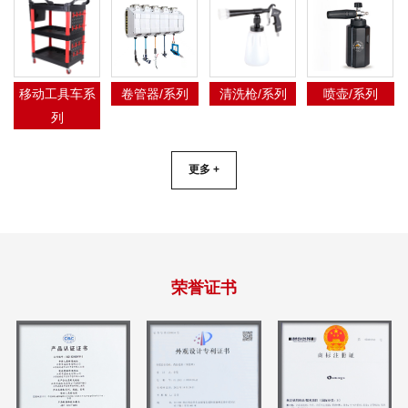
移动工具车系
卷管器/系列
清洗枪/系列
喷壶/系列
列
更多 +
荣誉证书