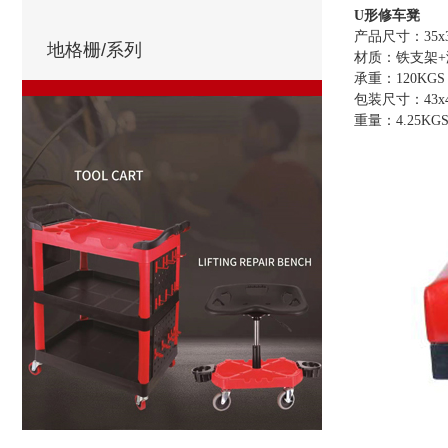
U形修车凳
产品尺寸：35x3
地格栅/系列
材质：铁支架+
承重：120KGS
包装尺寸：43x4
重量：4.25KG